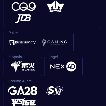
Poker
E-Sports
Togel
Sabung Ayam