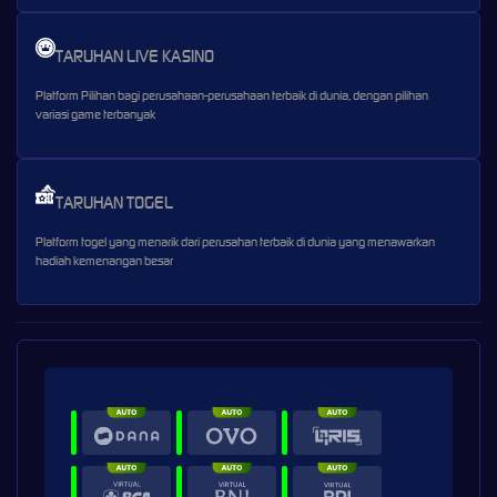
TARUHAN LIVE KASINO
Platform Pilihan bagi perusahaan-perusahaan terbaik di dunia, dengan pilihan
variasi game terbanyak
TARUHAN TOGEL
Platform togel yang menarik dari perusahan terbaik di dunia yang menawarkan
hadiah kemenangan besar