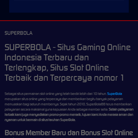
SUPERBOLA
SUPERBOLA - Situs Gaming Online
Indonesia Terbaru dan
Terlengkap, Situs Slot Online
Terbaik dan Terpercaya nomor 1
Sebagai situs permainan slot online yang telah berdiri lebih dari 10 tahun.
SuperBola
merupakan situs online yang terpercaya dan memberikan begitu banyak pelayanan
memuaskan bagi seluruh membernya. Sejak tahun 2010, SuperBola88 terus memberikan
pelayanan secara maksimal guna kepuasan Anda sebagai member setia.
Selain pelayanan
terbaik kami juga menyediakan promo-promo menarik, tujuan kami Anda merasa aman dan
nyaman untuk bermain di situs taruhan SuperBola.
Bonus Member Baru dan Bonus Slot Online