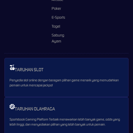
Poker
E-Sports
Togel
Sabung
Ayam
TARUHAN SLOT
Penyedia slot online dengan beragam pilihan game menarik yang memudahkan
pemain untuk mencapai jackpot
TARUHAN OLAHRAGA
Sportsbook Gaming Platform Terbaik menawarkan lebih banyak game, odds yang
lebih tinggi, dan menyediakan pilihan yang lebih banyak untuk pemain.