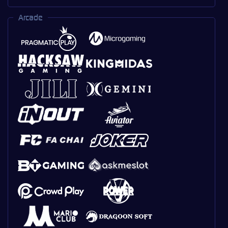
Arcade