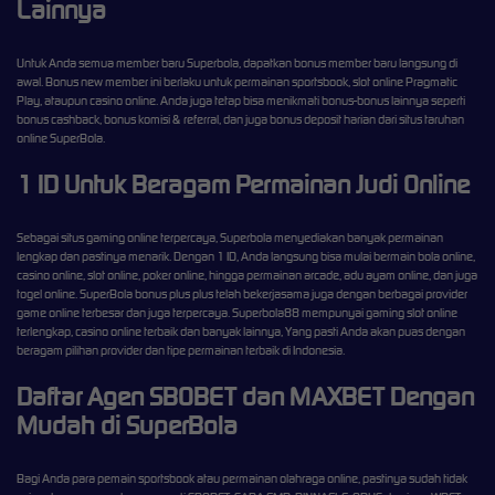
Lainnya
Untuk Anda semua member baru Superbola, dapatkan bonus member baru langsung di
awal. Bonus new member ini berlaku untuk permainan sportsbook, slot online Pragmatic
Play, ataupun casino online. Anda juga tetap bisa menikmati bonus-bonus lainnya seperti
bonus cashback, bonus komisi & referral, dan juga bonus deposit harian dari situs taruhan
online SuperBola.
1 ID Untuk Beragam Permainan Judi Online
Sebagai situs gaming online terpercaya, Superbola menyediakan banyak permainan
lengkap dan pastinya menarik. Dengan 1 ID, Anda langsung bisa mulai bermain bola online,
casino online, slot online, poker online, hingga permainan arcade, adu ayam online, dan juga
togel online. SuperBola bonus plus plus telah bekerjasama juga dengan berbagai provider
game online terbesar dan juga terpercaya. Superbola88 mempunyai gaming slot online
terlengkap, casino online terbaik dan banyak lainnya, Yang pasti Anda akan puas dengan
beragam pilihan provider dan tipe permainan terbaik di Indonesia.
Daftar Agen SBOBET dan MAXBET Dengan
Mudah di SuperBola
Bagi Anda para pemain sportsbook atau permainan olahraga online, pastinya sudah tidak