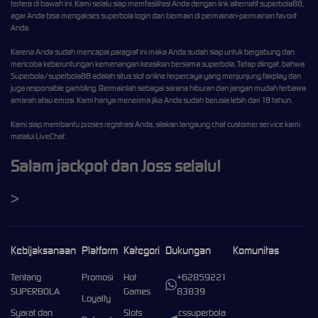
tertera di bawah ini. Kami selalu siap memfasilitasi Anda dengan link alternatif superbola88,
agar Anda bisa mengakses superbola login dan bermain di permainan-permainan favorit
Anda.
Karena Anda sudah mencapai paragraf ini maka Anda sudah siap untuk bergabung dan
mencoba keberuntungan kemenangan keasikan bersama superbola. Tetap diingat, bahwa
Superbola/superbola88 adalah situs slot online terpercaya yang menjunjung fairplay dan
juga responsible gambling. Bermainlah sebagai sarana hiburan dan jangan mudah terbawa
amarah atau emosi. Kami hanya menerima jika Anda sudah berusia lebih dari 18 tahun.
Kami siap membantu proses registrasi Anda, silakan langsung chat customer service kami
melalui LiveChat.
Salam jackpot dan Joss selalu!
>
Kebijaksanaan
Platform
Kategori
Dukungan
Komunitas
Tentang
Promosi
Hot
+62859221
SUPERBOLA
Games
83839
Loyalty
Syarat dan
Slots
cssuperbola