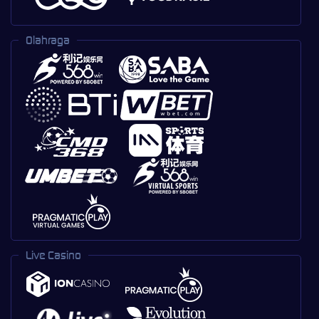
Olahraga
Live Casino