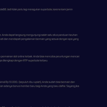
ola88. Jadi tidak perlu lagi meragukan superbola, karena kami jamin
 Anda dapat langsung mengunjungi salah satu situs panduan taruhan
enikmati dan mendapati pengalaman bermain yang sesuai dengan apa yang
n permainan slot online terbaik. Anda bisa mencoba peruntungan mencari
unya dilengkapi dengan RTP superbola terbaru
inimal Rp10.000,- (sepuluh ribu rupiah), Anda sudah bisa bermain dan
akan adanya bonus member baru bagi Anda yang baru daftar. Sayang jika