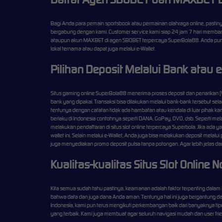
Bagi Anda para pemain sportsbook atau permainan olahraga online, pasti
bergabung dengan kami. Customer service kami siap 24 jam 7 hari memban
ataupun akun MAXBET di agen SBOBET terpercaya SuperBola88. Anda pu
lokal ternama atau dapat juga melalui e-Wallet.
Pilihan Deposit Melalui Bank atau e
Situs gaming online SuperBola88 menerima proses deposit dan penarikan (
bank yang dipakai. Transaksi bisa dilakukan melalui bank-bank tersebut s
tentunya dengan catatan tidak ada hambatan atau kendala di luar pihak kam
berlaku di Indonesia contohnya seperti DANA, GoPay, OVO, dsb. Seperti m
melakukan pendaftaran di situs slot online terpercaya Superbola. Jika ad
wallet ini. Selain melalui e-Wallet, Anda juga bisa melakukan deposit melal
juga menyediakan promo deposit pulsa tanpa potongan. Agar lebih jelas d
Kualitas-kualitas Situs Slot Online
Kita semua sudah tahu pastinya, keamanan adalah faktor terpenting dalam
bahwa data dan juga dana Anda aman. Tentunya hal ini juga bergantung dar
Indonesia, kami pun terus mengikuti perkembangan baik dari banyaknya t
yang terbaik. Kami juga membuat agar seluruh navigasi mudah dan user fri