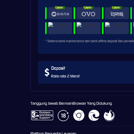
* Selama bank maintenance dan bank offline deposit dan penarik
Deposit
Rata-rata 2 Menit
Tanggung Jawab Bermain
Browser Yang Didukung
Platform Penyedia Layanan