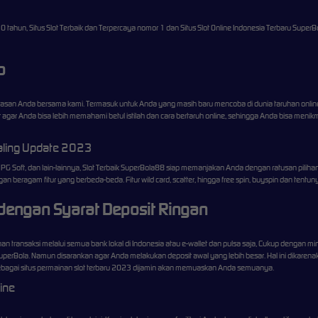
 10 tahun, Situs Slot Terbaik dan Terpercaya nomor 1 dan Situs Slot Online Indonesia Terbaru SuperB
p
n Anda bersama kami. Termasuk untuk Anda yang masih baru mencoba di dunia taruhan online.
at agar Anda bisa lebih memahami betul istilah dan cara bertaruh online, sehingga Anda bisa m
 Paling Update 2023
 PG Soft, dan lain-lainnya, Slot Terbaik SuperBola88 siap memanjakan Anda dengan ratusan piliha
gan beragam fitur yang berbeda-beda. Fitur wild card, scatter, hingga free spin, buyspin dan tent
 dengan Syarat Deposit Ringan
an transaksi melalui semua bank lokal di Indonesia atau e-wallet dan pulsa saja, Cukup dengan m
uperBola. Namun disarankan agar Anda melakukan deposit awal yang lebih besar. Hal ini dikaren
sebagai situs permainan slot terbaru 2023 dijamin akan memuaskan Anda semuanya.
line