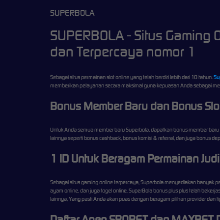
SUPERBOLA
SUPERBOLA - Situs Gaming On
dan Terpercaya nomor 1
Sebagai situs permainan slot online yang telah berdiri lebih dari 10 tahun.
Su
memberikan pelayanan secara maksimal guna kepuasan Anda sebagai me
Bonus Member Baru dan Bonus Slot
Untuk Anda semua member baru Superbola, dapatkan bonus member baru lang
lainnya seperti bonus cashback, bonus komisi & referral, dan juga bonus depo
1 ID Untuk Beragam Permainan Judi
Sebagai situs gaming online terpercaya, Superbola menyediakan banyak perm
ayam online, dan juga togel online. SuperBola bonus plus plus telah beker
lainnya, Yang pasti Anda akan puas dengan beragam pilihan provider dan tip
Daftar Agen SBOBET dan MAXBET 