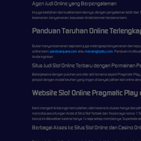
Agen Judi Online yang Berpengalaman
Ini juga kelebihan dari kualitas kami lainnya, dengan pengalaman lebih dari
keamanan, kenyamanan, kepuasan Anda bermain bersama kami.
Panduan Taruhan Online Terlengka
Bukan hanya keamanan saja kami juga melengkapi kenyamanan dan kepuasa
online kami:
panduanjuara.com
atau
menangbosku.com
. Panduan ini dibu
Anda inginkan.
Situs Judi Slot Online Terbaru dengan Permainan
Bekerjasama dengan puluhan provider slot ternama seperti Pragmatic Play,
jackpot dengan modal taruhan yang ringan di banyak pilihan slot online den
Website Slot Online Pragmatic Play
Kami mengerti Anda ingin kemudahan, oleh karena itu bukan hanya dari pilih
mencoba peruntungan Anda di Situs Slot Terbaik dan Terpercaya nomor 1 S
bonus ini dilewatkan karena hanya 1x saja setiap membernya. Superbola 
Berbagai Akses ke Situs Slot Online dan Casino On