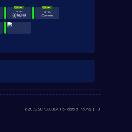
©2026 SUPERBOLA. Hak cipta dilindungi | 18+