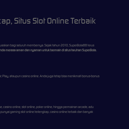
, Situs Slot Online Terbaik
askan bagi seluruh membernya. Sejak tahun 2010, SuperBola88 terus
Anda merasa aman dan nyaman untuk bermain di situs taruhan SuperBola.
 Play, ataupun casino online. Anda juga tetap bisa menikmati bonus-bonus
casino online, slot online, poker online, hingga permainan arcade, adu
unyai gaming slot online terlengkap, casino online terbaik dan banyak