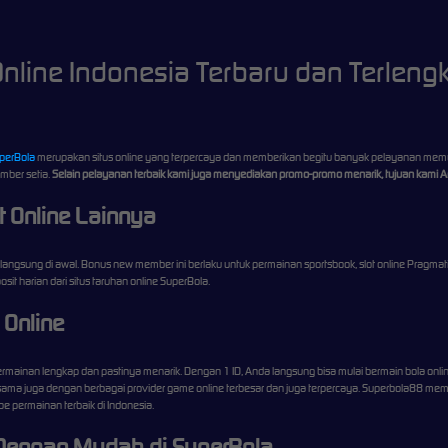
line Indonesia Terbaru dan Terlengkap
perBola
merupakan situs online yang terpercaya dan memberikan begitu banyak pelayanan memu
mber setia.
Selain pelayanan terbaik kami juga menyediakan promo-promo menarik, tujuan kami 
 Online Lainnya
sung di awal. Bonus new member ini berlaku untuk permainan sportsbook, slot online Pragmatic
sit harian dari situs taruhan online SuperBola.
 Online
ainan lengkap dan pastinya menarik. Dengan 1 ID, Anda langsung bisa mulai bermain bola online, 
jasama juga dengan berbagai provider game online terbesar dan juga terpercaya. Superbola88 memp
e permainan terbaik di Indonesia.
Dengan Mudah di SuperBola