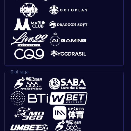
Olahraga