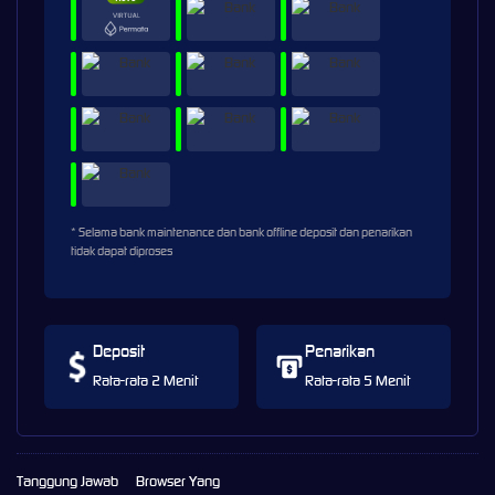
* Selama bank maintenance dan bank offline deposit dan penarikan
tidak dapat diproses
Deposit
Penarikan
Rata-rata 2 Menit
Rata-rata 5 Menit
Tanggung Jawab
Browser Yang