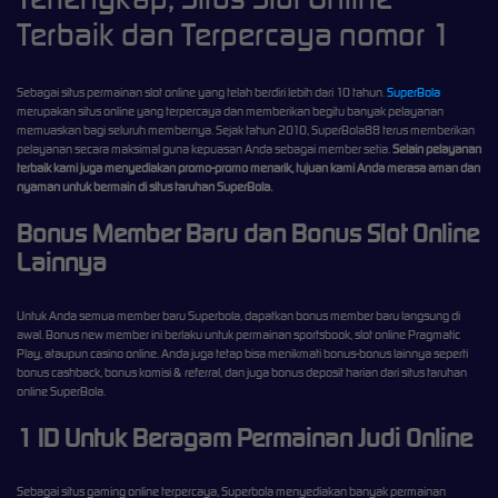
Terbaik dan Terpercaya nomor 1
Sebagai situs permainan slot online yang telah berdiri lebih dari 10 tahun.
SuperBola
merupakan situs online yang terpercaya dan memberikan begitu banyak pelayanan
memuaskan bagi seluruh membernya. Sejak tahun 2010, SuperBola88 terus memberikan
pelayanan secara maksimal guna kepuasan Anda sebagai member setia.
Selain pelayanan
terbaik kami juga menyediakan promo-promo menarik, tujuan kami Anda merasa aman dan
nyaman untuk bermain di situs taruhan SuperBola.
Bonus Member Baru dan Bonus Slot Online
Lainnya
Untuk Anda semua member baru Superbola, dapatkan bonus member baru langsung di
awal. Bonus new member ini berlaku untuk permainan sportsbook, slot online Pragmatic
Play, ataupun casino online. Anda juga tetap bisa menikmati bonus-bonus lainnya seperti
bonus cashback, bonus komisi & referral, dan juga bonus deposit harian dari situs taruhan
online SuperBola.
1 ID Untuk Beragam Permainan Judi Online
Sebagai situs gaming online terpercaya, Superbola menyediakan banyak permainan