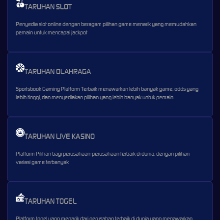
TARUHAN SLOT
Penyedia slot online dengan beragam pilihan game menarik yang memudahkan
pemain untuk mencapai jackpot
TARUHAN OLAHRAGA
Sportsbook Gaming Platform Terbaik menawarkan lebih banyak game, odds yang
lebih tinggi, dan menyediakan pilihan yang lebih banyak untuk pemain.
TARUHAN LIVE KASINO
Platform Pilihan bagi perusahaan-perusahaan terbaik di dunia, dengan pilihan
variasi game terbanyak
TARUHAN TOGEL
Platform togel yang menarik dari perusahan terbaik di dunia yang menawarkan