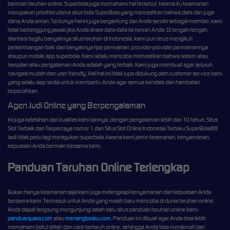
bermain taruhan online. Superbola juga memahami hal tersebut, karena itu keamanan
merupakan prioritas utama situs bola SuperBola yang memastikan bahwa data dan juga
dana Anda aman. Tentunya hal ini juga bergantung dari Anda sendiri sebagai member, kami
tidak bertanggung jawab jika Anda share data-data ke teman Anda. Di tengah-tengah
diantara begitu banyaknya situs taruhan di Indonesia, kami pun terus mengikuti
perkembangan baik dari banyaknya tipe permainan, provider-provider permainannya
ataupun mobile app superbola. Kami selalu mencoba memastikan bahwa sistem atau
tampilan atau pengalaman Anda adalah yang terbaik. Kami juga membuat agar seluruh
navigasi mudah dan user friendly. Hal-hal ini tidak lupa didukung oleh customer service kami
yang selalu siap sedia untuk membantu Anda agar semua kendala dan hambatan
terpecahkan.
Agen Judi Online yang Berpengalaman
Ini juga kelebihan dari kualitas kami lainnya, dengan pengalaman lebih dari 10 tahun, Situs
Slot Terbaik dan Terpercaya nomor 1 dan Situs Slot Online Indonesia Terbaru SuperBola88.
Jadi tidak perlu lagi meragukan superbola, karena kami jamin keamanan, kenyamanan,
kepuasan Anda bermain bersama kami.
Panduan Taruhan Online Terlengkap
Bukan hanya keamanan saja kami juga melengkapi kenyamanan dan kepuasan Anda
bersama kami. Termasuk untuk Anda yang masih baru mencoba di dunia taruhan online.
Anda dapat langsung mengunjungi salah satu situs panduan taruhan online kami:
panduanjuara.com
atau
menangbosku.com
. Panduan ini dibuat agar Anda bisa lebih
memahami betul istilah dan cara bertaruh online, sehingga Anda bisa menikmati dan