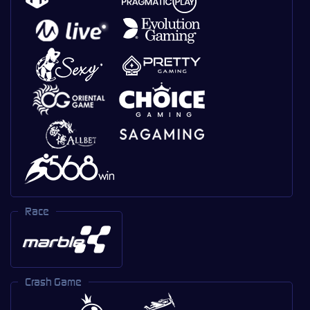
Race
Crash Game