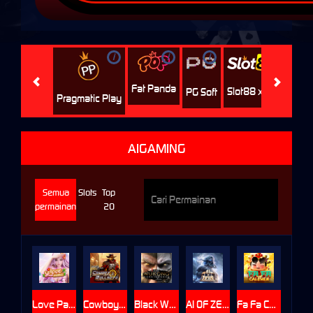
i
i
i
i
i
Facha
Fat Panda
Slot88 x PP
PG Soft
Pragmatic Play
AIGAMING
Semua
Slots
Top
permainan
20
Love Paradise
Cowboy Bullseye
Black WuKong
AI OF ZEUS
Fa Fa Caishen