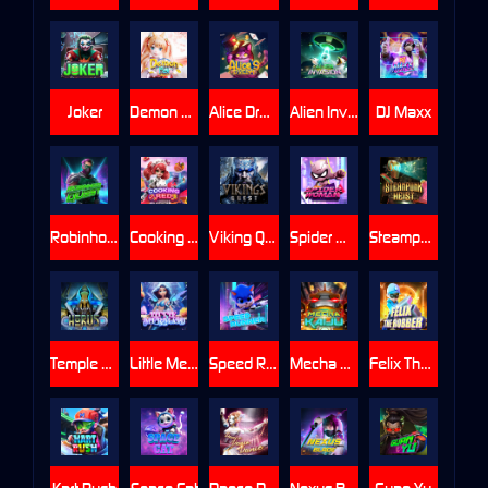
Joker
Demon Fox
Alice Dream
Alien Invasion
DJ Maxx
Robinhood Quest
Cooking Red
Viking Quest
Spider Woman
Steampunk Heist
Temple of Horus
Little Mermaid
Speed Runner
Mecha Kaiju
Felix The Robber