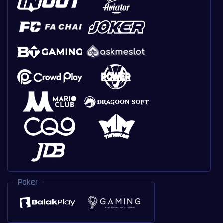
Poker