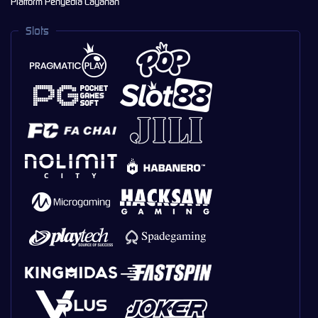
Platform Penyedia Layanan
Slots