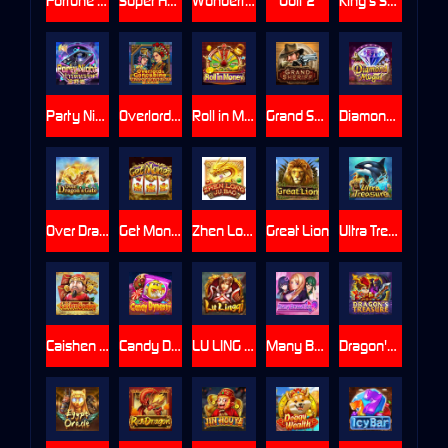
Fortune Twins
Super Hoo Hey How
Wonderful Christmas
Golf 2
King's Sword
Party Night
Overlord & Concubine
Roll in Money
Grand Sheriff
Diamond Mogul
Over Dragon's Gate
Get Money
Zhen Long Ju Bao
Great Lion
Ultra Treasure
Caishen Coming
Candy Dynasty
LU LING QI
Many Beauties
Dragon's Treasure