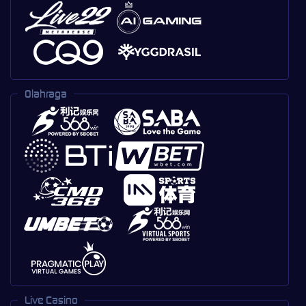
Olahraga
Live Casino