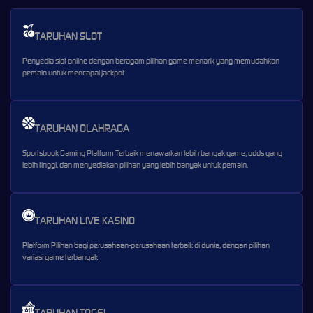
TARUHAN SLOT
Penyedia slot online dengan beragam pilihan game menarik yang memudahkan
pemain untuk mencapai jackpot
TARUHAN OLAHRAGA
Sportsbook Gaming Platform Terbaik menawarkan lebih banyak game, odds yang
lebih tinggi, dan menyediakan pilihan yang lebih banyak untuk pemain.
TARUHAN LIVE KASINO
Platform Pilihan bagi perusahaan-perusahaan terbaik di dunia, dengan pilihan
variasi game terbanyak
TARUHAN TOGEL