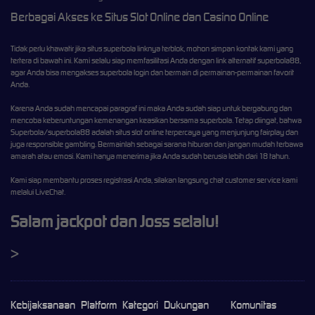
Berbagai Akses ke Situs Slot Online dan Casino Online
Tidak perlu khawatir jika situs superbola linknya terblok, mohon simpan kontak kami yang
tertera di bawah ini. Kami selalu siap memfasilitasi Anda dengan link alternatif superbola88,
agar Anda bisa mengakses superbola login dan bermain di permainan-permainan favorit
Anda.
Karena Anda sudah mencapai paragraf ini maka Anda sudah siap untuk bergabung dan
mencoba keberuntungan kemenangan keasikan bersama superbola. Tetap diingat, bahwa
Superbola/superbola88 adalah situs slot online terpercaya yang menjunjung fairplay dan
juga responsible gambling. Bermainlah sebagai sarana hiburan dan jangan mudah terbawa
amarah atau emosi. Kami hanya menerima jika Anda sudah berusia lebih dari 18 tahun.
Kami siap membantu proses registrasi Anda, silakan langsung chat customer service kami
melalui LiveChat.
Salam jackpot dan Joss selalu!
>
Kebijaksanaan
Platform
Kategori
Dukungan
Komunitas