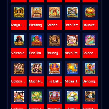
Maya Legacy
Blessing Temple
Golden Qilin
Odin Territory
Halloween Win
Volcanic Legend
Red Dragon’s Treasure
Bounty Clash
Neko Treasures
Golden Snake
Golden Duel
Much Richer
Fire Ball Blaze Phoenix
Midas Hand
Dancing Samba