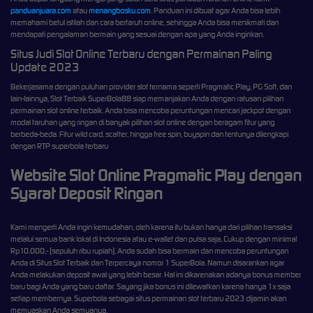
panduanjuara.com
atau
menangbosku.com
. Panduan ini dibuat agar Anda bisa lebih
memahami betul istilah dan cara bertaruh online, sehingga Anda bisa menikmati dan
mendapati pengalaman bermain yang sesuai dengan apa yang Anda inginkan.
Situs Judi Slot Online Terbaru dengan Permainan Paling
Update 2023
Bekerjasama dengan puluhan provider slot ternama seperti Pragmatic Play, PG Soft, dan
lain-lainnya, Slot Terbaik SuperBola88 siap memanjakan Anda dengan ratusan pilihan
permainan slot online terbaik. Anda bisa mencoba peruntungan mencari jackpot dengan
modal taruhan yang ringan di banyak pilihan slot online dengan beragam fitur yang
berbeda-beda. Fitur wild card, scatter, hingga free spin, buyspin dan tentunya dilengkapi
dengan RTP superbola terbaru
Website Slot Online Pragmatic Play dengan
Syarat Deposit Ringan
Kami mengerti Anda ingin kemudahan, oleh karena itu bukan hanya dari pilihan transaksi
melalui semua bank lokal di Indonesia atau e-wallet dan pulsa saja, Cukup dengan minimal
Rp10.000,- (sepuluh ribu rupiah), Anda sudah bisa bermain dan mencoba peruntungan
Anda di Situs Slot Terbaik dan Terpercaya nomor 1 SuperBola. Namun disarankan agar
Anda melakukan deposit awal yang lebih besar. Hal ini dikarenakan adanya bonus member
baru bagi Anda yang baru daftar. Sayang jika bonus ini dilewatkan karena hanya 1x saja
setiap membernya. Superbola sebagai situs permainan slot terbaru 2023 dijamin akan
memuaskan Anda semuanya.