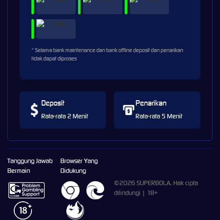
* Selama bank maintenance dan bank offline deposit dan penarikan
tidak dapat diproses
Deposit
Penarikan
Rata-rata 2 Menit
Rata-rata 5 Menit
Tanggung Jawab
Browser Yang
Bermain
Didukung
©2026 SUPERBOLA. Hak cipta
dilindungi | 18+