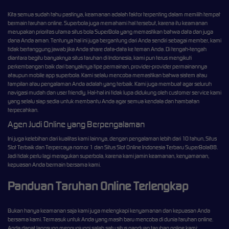
Kita semua sudah tahu pastinya, keamanan adalah faktor terpenting dalam memilih tempat
bermain taruhan online. Superbola juga memahami hal tersebut, karena itu keamanan
merupakan prioritas utama situs bola SuperBola yang memastikan bahwa data dan juga
dana Anda aman. Tentunya hal ini juga bergantung dari Anda sendiri sebagai member, kami
tidak bertanggung jawab jika Anda share data-data ke teman Anda. Di tengah-tengah
diantara begitu banyaknya situs taruhan di Indonesia, kami pun terus mengikuti
perkembangan baik dari banyaknya tipe permainan, provider-provider permainannya
ataupun mobile app superbola. Kami selalu mencoba memastikan bahwa sistem atau
tampilan atau pengalaman Anda adalah yang terbaik. Kami juga membuat agar seluruh
navigasi mudah dan user friendly. Hal-hal ini tidak lupa didukung oleh customer service kami
yang selalu siap sedia untuk membantu Anda agar semua kendala dan hambatan
terpecahkan.
Agen Judi Online yang Berpengalaman
Ini juga kelebihan dari kualitas kami lainnya, dengan pengalaman lebih dari 10 tahun, Situs
Slot Terbaik dan Terpercaya nomor 1 dan Situs Slot Online Indonesia Terbaru SuperBola88.
Jadi tidak perlu lagi meragukan superbola, karena kami jamin keamanan, kenyamanan,
kepuasan Anda bermain bersama kami.
Panduan Taruhan Online Terlengkap
Bukan hanya keamanan saja kami juga melengkapi kenyamanan dan kepuasan Anda
bersama kami. Termasuk untuk Anda yang masih baru mencoba di dunia taruhan online.
Anda dapat langsung mengunjungi salah satu situs panduan taruhan online kami: