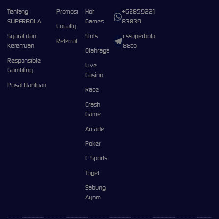
Tentang
Promosi
Hot
+62859221
SUPERBOLA
Games
83839
Loyalty
Syarat dan
Slots
cssuperbola
Referral
Ketentuan
88co
Olahraga
Responsible
Live
Gambling
Casino
Pusat Bantuan
Race
Crash
Game
Arcade
Poker
E-Sports
Togel
Sabung
Ayam