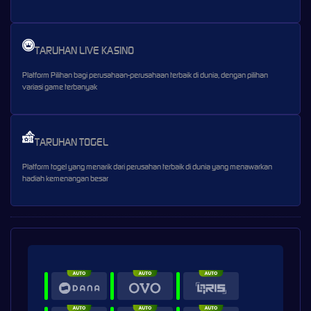
TARUHAN LIVE KASINO
Platform Pilihan bagi perusahaan-perusahaan terbaik di dunia, dengan pilihan
variasi game terbanyak
TARUHAN TOGEL
Platform togel yang menarik dari perusahan terbaik di dunia yang menawarkan
hadiah kemenangan besar