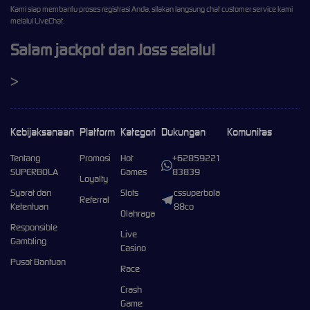
Kami siap membantu proses registrasi Anda, silakan langsung chat customer service kami
melalui LiveChat.
Salam jackpot dan Joss selalu!
>
Kebijaksanaan
Platform
Kategori
Dukungan
Komunitas
Tentang
Promosi
Hot
+62859221
SUPERBOLA
Games
83839
Loyalty
Syarat dan
Slots
cssuperbola
Referral
Ketentuan
88co
Olahraga
Responsible
Live
Gambling
Casino
Pusat Bantuan
Race
Crash
Game