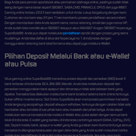
Bagi Anda para pemain sportsbook atau permainan olahraga online, pastinya sudah tidak
asing dengan nama besar seperti SBOBET, SABA,CMD, PINNACLE, OPUS dan juga WBET.
Gaming online terbaru 2023 kami sediakan untuk Anda, cukup bergabung dengan kami.
Customer service kami siap 24 jam 7 hari membantu proses pendaftaran secara instant.
Dengan memberikan data Anda seperti nama, nomor rekening, email dan juga nomor HP,
Anda sudah bisa memiliki akun SBOBET ataupun akun MAXBET di agen SBOBET terpercaya
SuperBola88. Anda pun dapat melakukan
pendaftaran
sendiri dengan proses yang sama
mudahnya. Anda bisa daftar di situs slot terpercaya no 1 di indonesia dengan
menggunakan rekening bank lokal ternama atau dapat juga melalui e-Wallet.
Pilihan Deposit Melalui Bank atau e-Wallet
atau Pulsa
Situs gaming online SuperBola88 menerima proses deposit dan penarikan (WD) lewat 4
bank terbesar di Indonesia: BCA, BNI, BRI, Mandiri. Anda bisa melakukan deposit dan
penarikan menggunakan bank apapun dan dimanapun tidak ada batasan bank yang
dipakai. Transaksi bisa dilakukan melalui bank-bank tersebut selama bank online tentunya,
bukan offline/maintenance. Slot Online SuperBola akan memproses permintaan transaksi
Anda langsung secepatnya, deposit ataupun withdraw, tentunya dengan catatan tidak ada
hambatan atau kendala di luar pihak kami atau masalah dari pihak ketiga. Anda dapat
melakukan semua transaksi Anda melalui e-Wallet atau pulsa selain dengan semua bank
lokal di Indonesia. E-wallet yang berlaku di Indonesia contohnya seperti DANA, GoPay, OVO,
dsb. Seperti melalu bank, apapun e-wallet yang Anda gunakan kami terima tentunya semua
transaksi ini dilengkapi kesesuaian dengan data-data yang Anda sudah masukkan ketika
melakukan pendaftaran di situs slot online terpercaya Superbola. Jika ada yang ingin