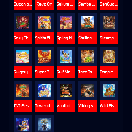
Queen of Aztec
Rave On
Sakura Neko
Samba Fiesta
SanGuo - The Brotherhood
Sexy Christmas Sirens
Spirits Fiesta
Spring Harvest
Stallion Princess
Steampunk Reloaded
Surgary bonanza
Super Phoenix
Surf Monkey
Taco Truck Delight
Temple of Gods
TNT Fiesta
Tower of Riches
Vault of Riches
Viking Valor
Wild Fish Hunter