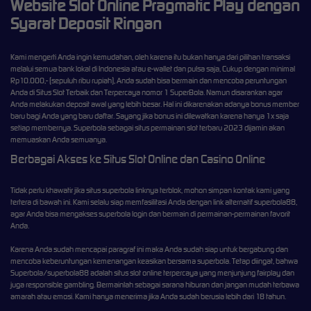
Website Slot Online Pragmatic Play dengan
Syarat Deposit Ringan
Kami mengerti Anda ingin kemudahan, oleh karena itu bukan hanya dari pilihan transaksi
melalui semua bank lokal di Indonesia atau e-wallet dan pulsa saja, Cukup dengan minimal
Rp10.000,- (sepuluh ribu rupiah), Anda sudah bisa bermain dan mencoba peruntungan
Anda di Situs Slot Terbaik dan Terpercaya nomor 1 SuperBola. Namun disarankan agar
Anda melakukan deposit awal yang lebih besar. Hal ini dikarenakan adanya bonus member
baru bagi Anda yang baru daftar. Sayang jika bonus ini dilewatkan karena hanya 1x saja
setiap membernya. Superbola sebagai situs permainan slot terbaru 2023 dijamin akan
memuaskan Anda semuanya.
Berbagai Akses ke Situs Slot Online dan Casino Online
Tidak perlu khawatir jika situs superbola linknya terblok, mohon simpan kontak kami yang
tertera di bawah ini. Kami selalu siap memfasilitasi Anda dengan link alternatif superbola88,
agar Anda bisa mengakses superbola login dan bermain di permainan-permainan favorit
Anda.
Karena Anda sudah mencapai paragraf ini maka Anda sudah siap untuk bergabung dan
mencoba keberuntungan kemenangan keasikan bersama superbola. Tetap diingat, bahwa
Superbola/superbola88 adalah situs slot online terpercaya yang menjunjung fairplay dan
juga responsible gambling. Bermainlah sebagai sarana hiburan dan jangan mudah terbawa
amarah atau emosi. Kami hanya menerima jika Anda sudah berusia lebih dari 18 tahun.