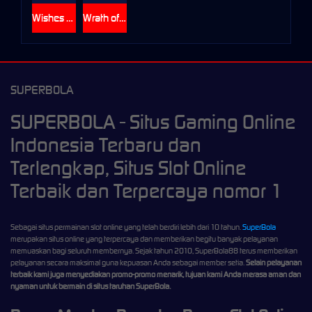
Wishes of the Genie
Wrath of Zeus
SUPERBOLA
SUPERBOLA - Situs Gaming Online
Indonesia Terbaru dan
Terlengkap, Situs Slot Online
Terbaik dan Terpercaya nomor 1
Sebagai situs permainan slot online yang telah berdiri lebih dari 10 tahun.
SuperBola
merupakan situs online yang terpercaya dan memberikan begitu banyak pelayanan
memuaskan bagi seluruh membernya. Sejak tahun 2010, SuperBola88 terus memberikan
pelayanan secara maksimal guna kepuasan Anda sebagai member setia.
Selain pelayanan
terbaik kami juga menyediakan promo-promo menarik, tujuan kami Anda merasa aman dan
nyaman untuk bermain di situs taruhan SuperBola.