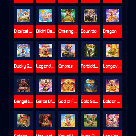
Bierfest Delight
Bikini Babes
Chasing Leprechaun Coins
Countdown to Fortune
Dragon Wonder
Ducky Spin
Legendary El Toro
Empress of the Black Seas
Forbidden Island
Longevity dragon(Fulong)
Gangster's Paradise
Gates Of Kunlun
God of Fortune
Gold Seekers
Golden Gallop