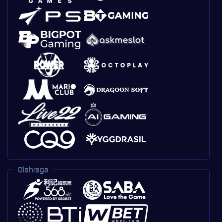
Olahraga