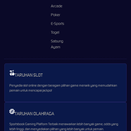
Arcade
Poker
E-Sports
Togel
Sabung
Ayam
TARUHAN SLOT
Penyedia slot online dengan beragam pilihan game menarik yang memudahkan
pemain untuk mencapai jackpot
TARUHAN OLAHRAGA
Sportsbook Gaming Platform Terbaik menawarkan lebih banyak game, odds yang
lebih tinggi, dan menyediakan pilihan yang lebih banyak untuk pemain.