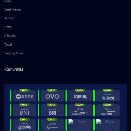
Race
Crash Game
Arcade
Poker
E-Sports
Togel
Sabung Ayam
Komunitas