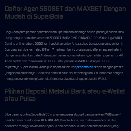
Daftar Agen SBOBET dan MAXBET Dengan
Mudah di SuperBola
Bagi Anda para pemain sportsbook atau permainan olahraga online, pastinya sudah tidak
asing dengan nama besar seperti SBOBET, SABA,CMD, PINNACLE, OPUS dan juga WBET.
Gaming online terbaru 2023 kami sediakan untuk Anda, cukup bergabung dengan kami.
Customer service kami siap 24 jam 7 hari membantu proses pendaftaran secara instant.
Dengan memberikan data Anda seperti nama, nomor rekening, email dan juga nomor HP,
Anda sudah bisa memiliki akun SBOBET ataupun akun MAXBET di agen SBOBET
terpercaya SuperBola88. Anda pun dapat melakukan
pendaftaran
sendiri dengan proses
yang sama mudahnya. Anda bisa daftar di situs slot terpercaya no 1 di indonesia dengan
menggunakan rekening bank lokal ternama atau dapat juga melalui e-Wallet.
Pilihan Deposit Melalui Bank atau e-Wallet
atau Pulsa
Situs gaming online SuperBola88 menerima proses deposit dan penarikan (WD) lewat 4
bank terbesar di Indonesia: BCA, BNI, BRI, Mandiri. Anda bisa melakukan deposit dan
penarikan menggunakan bank apapun dan dimanapun tidak ada batasan bank yang