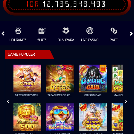
IDR
12,735,348,490
HOT GAMES
SLOTS
OLAHRAGA
LIVE CASINO
RACE
CRA
GAME POPULER
GATES OF OLYMPUS POP
TREASURES OF AZTEC
GOYANG GAIB
MAHJONG MAX
FORTUNE GEMS 500
DJ BOOM BOOM
GATES OF OLYMPUS 1000