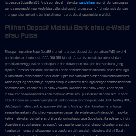
terpercaya SuperBola88. Anda pun dapat melakukan
pendaftaran
sendiri dengan proses
yang sama mudahnya. Anda bisa daftar di situs slot terpercaya no 1 di indonesia dengan
menggunakan rekening bank lokal ternama atau dapat juga melalui e-Wallet.
Pilihan Deposit Melalui Bank atau e-Wallet
atau Pulsa
Situs gaming online SuperBola88 menerima proses deposit dan penarikan (WD) lewat 4
bank terbesar di Indonesia: BCA, BNI, BRI, Mandiri. Anda bisa melakukan deposit dan
penarikan menggunakan bank apapun dan dimanapun tidak ada batasan bank yang
dipakai. Transaksi bisa dilakukan melalui bank-bank tersebut selama bank online tentunya,
bukan offline/maintenance. Slot Online SuperBola akan memproses permintaan transaksi
Anda langsung secepatnya, deposit ataupun withdraw, tentunya dengan catatan tidak ada
hambatan atau kendala di luar pihak kami atau masalah dari pihak ketiga. Anda dapat
melakukan semua transaksi Anda melalui e-Wallet atau pulsa selain dengan semua bank
lokal di Indonesia. E-wallet yang berlaku di Indonesia contohnya seperti DANA, GoPay, OVO,
dsb. Seperti melalu bank, apapun e-wallet yang Anda gunakan kami terima tentunya
semua transaksi ini dilengkapi kesesuaian dengan data-data yang Anda sudah masukkan
ketika melakukan pendaftaran di situs slot online terpercaya Superbola. Jika ada yang ingin
diperjelas atau pertanyaan apapun Anda dapat langsung menghubungi customer service
kami untuk mengetahui bagaimana prosedur untuk transaksi melalui e-wallet ini. Selain