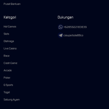
Pusat Bantuan
Kategori
Dukungan
Hot Games
+6285922183839
Slots
cssuperbola88co
Olahraga
Live Casino
Race
Crash Game
Arcade
Poker
E-Sports
Togel
Sabung Ayam