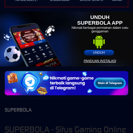
UNDUH
SUPERBOLA APP
Nikmati berbagai permainan dalam satu
genggaman
UNDUH
PANDUAN INSTALASI
SUPERBOLA
SUPERBOLA - Situs Gaming Online