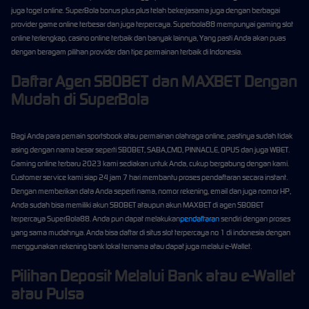
juga togel online. SuperBola bonus plus plus telah bekerjasama juga dengan berbagai
provider game online terbesar dan juga terpercaya. Superbola88 mempunyai gaming slot
online terlengkap, casino online terbaik dan banyak lainnya, Yang pasti Anda akan puas
dengan beragam pilihan provider dan tipe permainan terbaik di Indonesia.
Daftar Agen SBOBET dan MAXBET Dengan
Mudah di SuperBola
Bagi Anda para pemain sportsbook atau permainan olahraga online, pastinya sudah tidak
asing dengan nama besar seperti SBOBET, SABA,CMD, PINNACLE, OPUS dan juga WBET.
Gaming online terbaru 2023 kami sediakan untuk Anda, cukup bergabung dengan kami.
Customer service kami siap 24 jam 7 hari membantu proses pendaftaran secara instant.
Dengan memberikan data Anda seperti nama, nomor rekening, email dan juga nomor HP,
Anda sudah bisa memiliki akun SBOBET ataupun akun MAXBET di agen SBOBET
terpercaya SuperBola88. Anda pun dapat melakukan
pendaftaran
sendiri dengan proses
yang sama mudahnya. Anda bisa daftar di situs slot terpercaya no 1 di indonesia dengan
menggunakan rekening bank lokal ternama atau dapat juga melalui e-Wallet.
Pilihan Deposit Melalui Bank atau e-Wallet
atau Pulsa