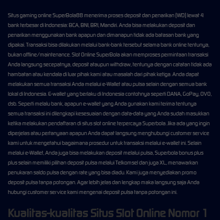
Situs gaming online SuperBola88 menerima proses deposit dan penarikan (WD) lewat 4
bank terbesar di Indonesia: BCA, BNI, BRI, Mandiri. Anda bisa melakukan deposit dan
penarikan menggunakan bank apapun dan dimanapun tidak ada batasan bank yang
dipakai. Transaksi bisa dilakukan melalui bank-bank tersebut selama bank online tentunya,
bukan offline/maintenance. Slot Online SuperBola akan memproses permintaan transaksi
Anda langsung secepatnya, deposit ataupun withdraw, tentunya dengan catatan tidak ada
hambatan atau kendala di luar pihak kami atau masalah dari pihak ketiga. Anda dapat
melakukan semua transaksi Anda melalui e-Wallet atau pulsa selain dengan semua bank
lokal di Indonesia. E-wallet yang berlaku di Indonesia contohnya seperti DANA, GoPay, OVO,
dsb. Seperti melalu bank, apapun e-wallet yang Anda gunakan kami terima tentunya
semua transaksi ini dilengkapi kesesuaian dengan data-data yang Anda sudah masukkan
ketika melakukan pendaftaran di situs slot online terpercaya Superbola. Jika ada yang ingin
diperjelas atau pertanyaan apapun Anda dapat langsung menghubungi customer service
kami untuk mengetahui bagaimana prosedur untuk transaksi melalui e-wallet ini. Selain
melalui e-Wallet, Anda juga bisa melakukan deposit melalui pulsa, Superbola bonus plus
plus selain memiliki pilihan deposit pulsa melalui Telkomsel dan juga XL, menawarkan
penukaran saldo pulsa dengan rate yang bisa diadu. Kami juga menyediakan promo
deposit pulsa tanpa potongan. Agar lebih jelas dan lengkap maka langsung saja Anda
hubungi customer service kami mengenai deposit pulsa tanpa potongan ini.
Kualitas-kualitas Situs Slot Online Nomor 1