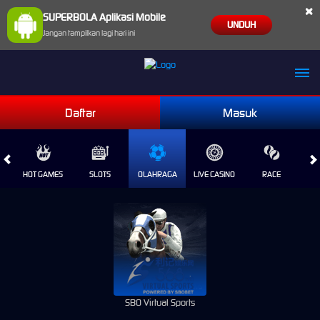
×
SUPERBOLA Aplikasi Mobile
UNDUH
Jangan tampilkan lagi hari ini
Daftar
Masuk
HOT GAMES
SLOTS
OLAHRAGA
LIVE CASINO
RACE
CRA
SBO Virtual Sports